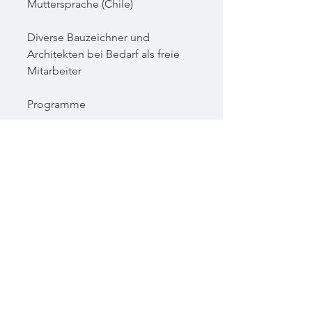
Muttersprache (Chile)
Diverse Bauzeichner und
Architekten bei Bedarf als freie
Mitarbeiter
Programme
Allplan Nemetschek, jeweils
neueste Version
Modernste Office, Grafik und
andere Software
Bei Interesse können die
Detailpläne und die Werkplanung
als Muster zur Verfügung gestellt
werden. Weiterer Service und
Dienstleistungen können per