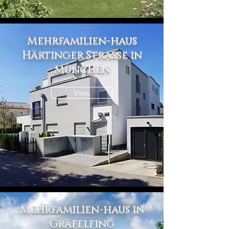
Mehrfamilien-haus
Härtinger Straße in
München
View
Mehrfamilien-haus in
Gräfelfing