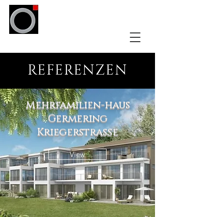
arktek
REFERENZEN
Mehrfamilien-haus
Germering
Kriegerstraße
View