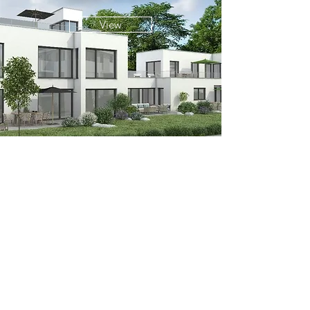
View
Wohn- und Geschäftshaus
im historischen Kontext
des Marktplatzes von
Markt Schwaben
View